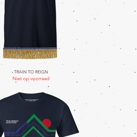
TRAIN TO REIGN
Snel overzicht
Niet op voorraad